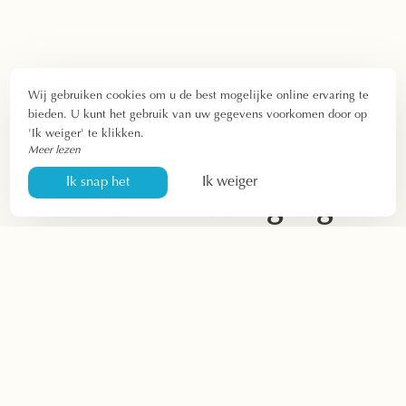
Wij gebruiken cookies om u de best mogelijke online ervaring te
bieden. U kunt het gebruik van uw gegevens voorkomen door op
'Ik weiger' te klikken.
Meer lezen
Ik weiger
Ik snap het
Contact & Toegang
Neem contact met ons op voor meer informatie over ons
hotel in Bagnoles-de-l'Orne
. We beantwoorden uw
vragen telefonisch, per e-mail of via het formulier. We
adviseren u graag over een breed scala aan activiteiten
en uitstapjes.
Het treinstation van Briouze ligt op ongeveer 20 km